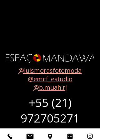
@luismorasfotomoda
@emcf_estudio
@b.muah.rj
+55 (21)
972705271
Site em mantenção